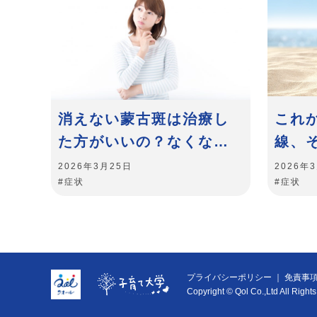
消えない蒙古斑は治療し
これ
た方がいいの？なくなら
線、
ない青あざの原因とは
リッ
2026年3月25日
2026年
#症状
#症状
プライバシーポリシー
免責事
Copyright © Qol Co.,Ltd All Right