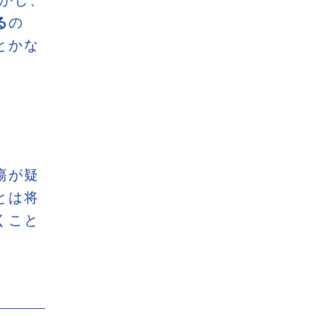
しかし、
る
の
とかな
瘍が疑
とは将
くこと