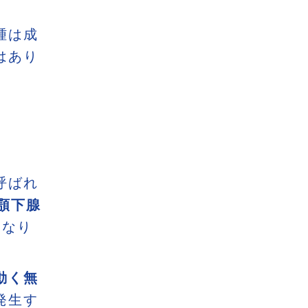
腫は成
はあり
呼ばれ
顎下腺
となり
動く無
発生す