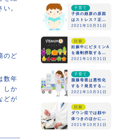
さい。
子育て
子供の頻尿の原因
はストレス？正し
いトレーニングの
2021年10月31日
方法とは？
妊娠
妊娠中にビタミンA
を過剰摂取すると
瘍のど
どんなリスクがあ
2021年10月31日
るの？
子育て
は数年
脂腺母斑は悪性化
する？発見するた
。しか
めの注意点は？
2021年10月31日
などが
妊娠
ダウン症では顔や
体つきのほかにど
のような特徴がみ
2021年10月31日
られる？