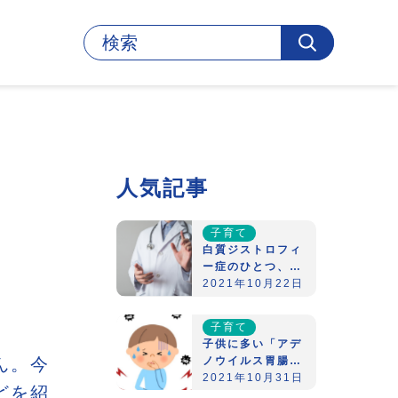
人気記事
子育て
白質ジストロフィ
ー症のひとつ、異
染性白質ジストロ
2021年10月22日
フィーとは？
子育て
子供に多い「アデ
ノウイルス胃腸
ん。今
炎」とは？
2021年10月31日
どを紹