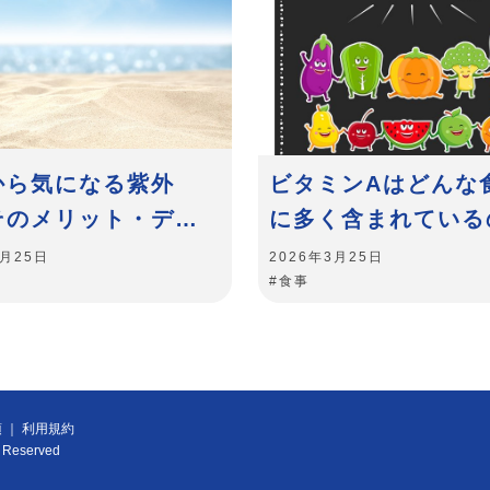
から気になる紫外
ビタミンAはどんな
そのメリット・デメ
に多く含まれている
トや対策を知ろう
3月25日
2026年3月25日
#食事
項
利用規約
s Reserved