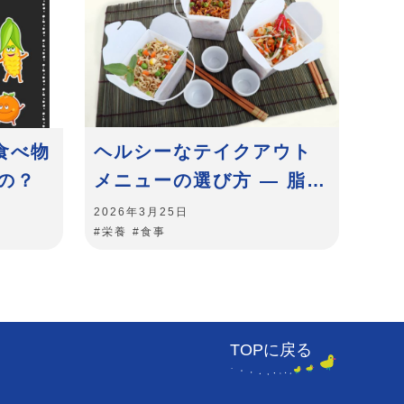
食べ物
ヘルシーなテイクアウト
の？
メニューの選び方 ― 脂
質、塩分、カロリーを抑
2026年3月25日
#栄養
#食事
えるポイントとは？
TOPに戻る