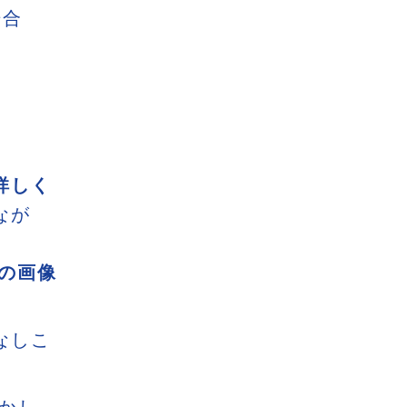
場合
詳しく
なが
どの画像
なしこ