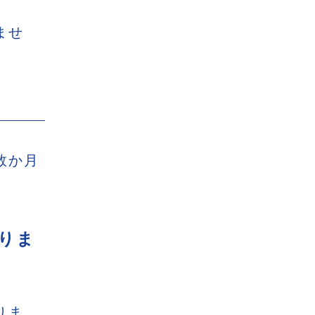
ませ
数か月
りま
りま