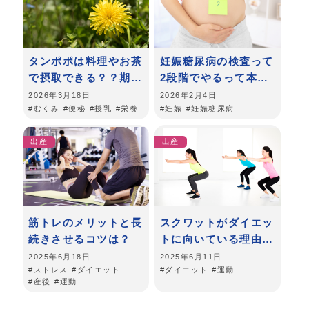
タンポポは料理やお茶
妊娠糖尿病の検査って
で摂取できる？？期待
2段階でやるって本
されている効果とは？
当？どんなことをする
2026年3月18日
2026年2月4日
#むくみ
#便秘
#授乳
#栄養
#妊娠
#妊娠糖尿病
の？
出産
出産
筋トレのメリットと長
スクワットがダイエッ
続きさせるコツは？
トに向いている理由と
やり方のポイント
2025年6月18日
2025年6月11日
#ストレス
#ダイエット
#ダイエット
#運動
#産後
#運動